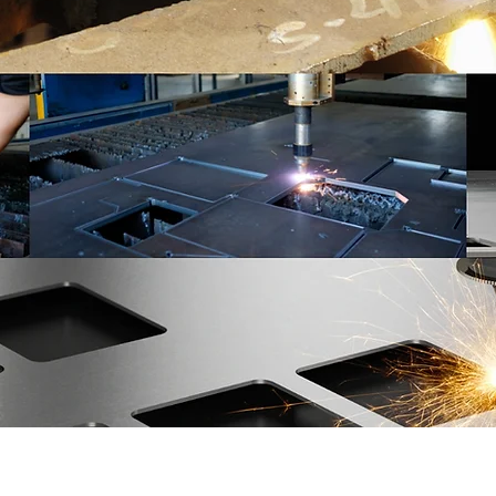
nça em
ntrega