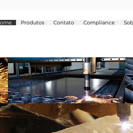
ome
Produtos
Contato
Compliance
Sob
z em
eça,