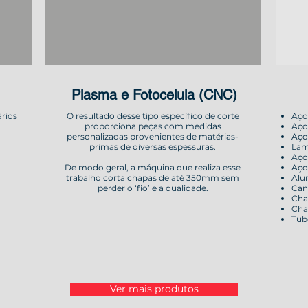
Plasma e Fotocelula (CNC)
rios
O resultado desse tipo específico de corte
Aço
proporciona peças com medidas
Aço
personalizadas provenientes de matérias-
Aço
primas de diversas espessuras.
Lam
Aço
De modo geral, a máquina que realiza esse
Aço
trabalho corta chapas de até 350mm sem
Alu
perder o ‘fio’ e a qualidade.
Can
Cha
Cha
Tub
Ver mais produtos