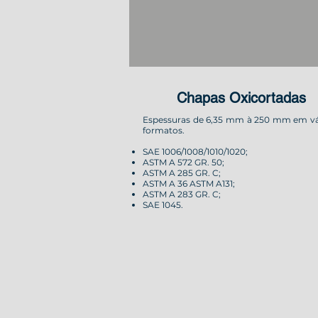
Chapas Oxicortadas
Espessuras de 6,35 mm à 250 mm em vá
formatos.
SAE 1006/1008/1010/1020;
ASTM A 572 GR. 50;
ASTM A 285 GR. C;
ASTM A 36
ASTM A131;
ASTM A 283 GR. C;
SAE 1045.