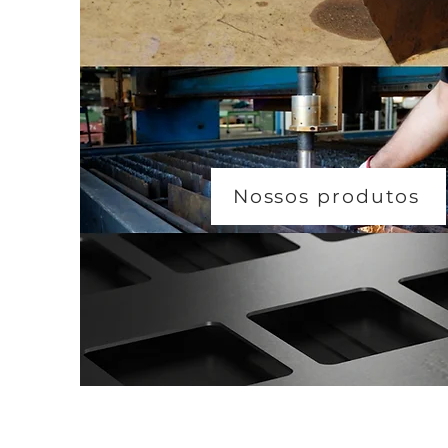
confia
cada e
Nossos produtos