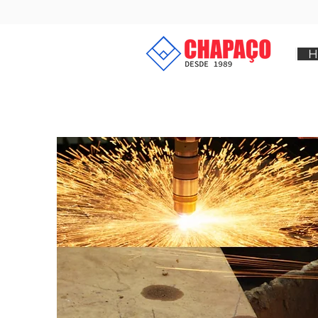
H
Solide
cada p